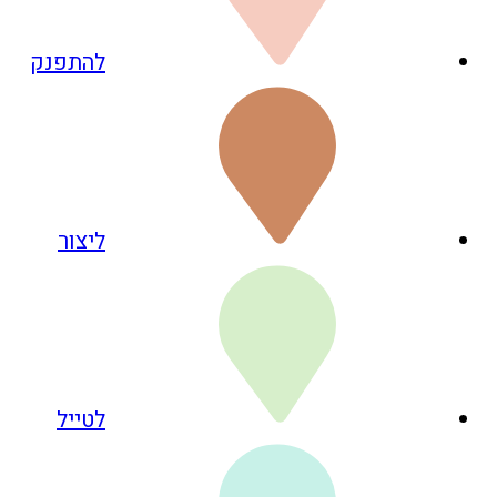
להתפנק
ליצור
לטייל