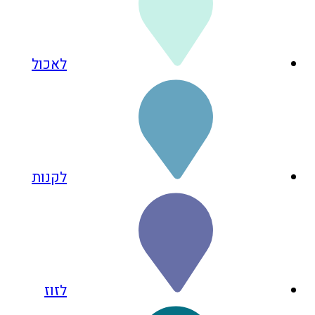
לאכול
לקנות
לזוז