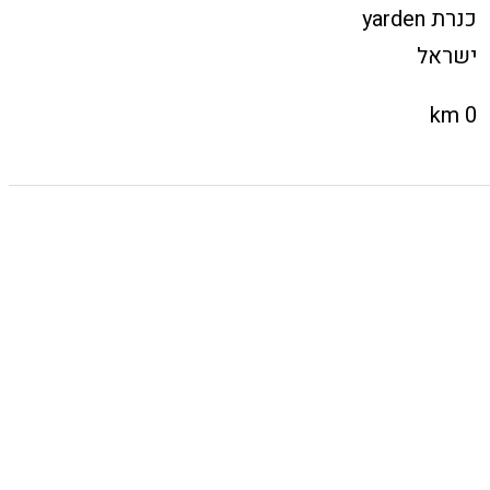
כנרת yarden
ישראל
0 km
Directions
Wake up ski
school
Wake up ski school
נמל עין גב yarden 1494000