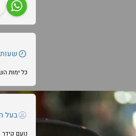
שעות 
כל ימות השבוע :00
בעל ה
נועם קידר