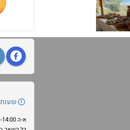
שעות 
א-ה 11:30-14:00
כל השאר ב