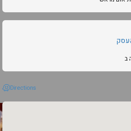
עסק
 ב
Directions